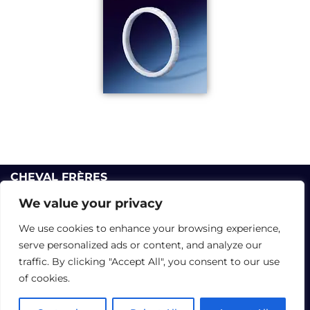
CHEVAL FRÈRES
12 Rue Lirenne - 25480 École-Valentin - FRANCE
We value your privacy
Tél :
+33 3 81 40 56 00
We use cookies to enhance your browsing experience,
Formulaire de contact
serve personalized ads or content, and analyze our
Données personnelles
|
Informations légales
traffic. By clicking "Accept All", you consent to our use
of cookies.