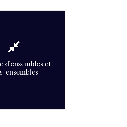
age mécanique, chassage
sage, soudage, soudure laser,
 d'ensembles et
s
s-ensembles
'ensembles et sous-