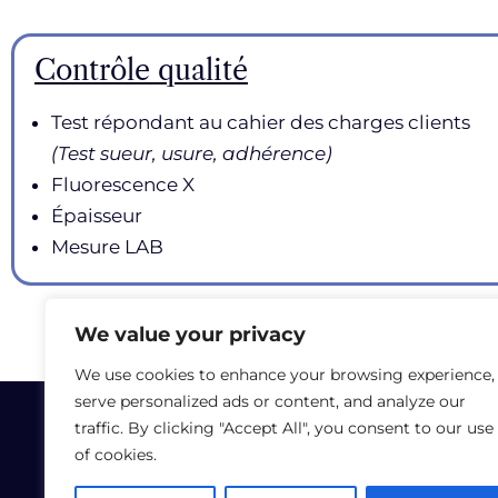
Contrôle qualité
Test répondant au cahier des charges clients
(Test sueur, usure, adhérence)
Fluorescence X
Épaisseur
Mesure LAB
We value your privacy
We use cookies to enhance your browsing experience,
serve personalized ads or content, and analyze our
CHEVAL FRÈRES
traffic. By clicking "Accept All", you consent to our use
of cookies.
12 Rue Lirenne - 25480 École-Valentin -
Tél :
+33 3 81 40 56 00