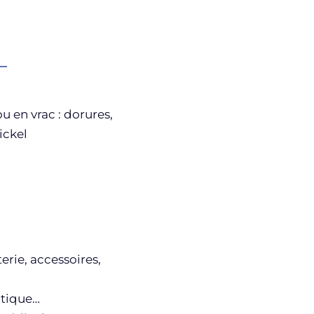
u en vrac : dorures,
ickel
terie, accessoires,
ctique…