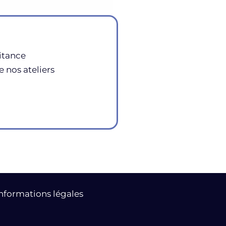
itance
e nos ateliers
nformations légales