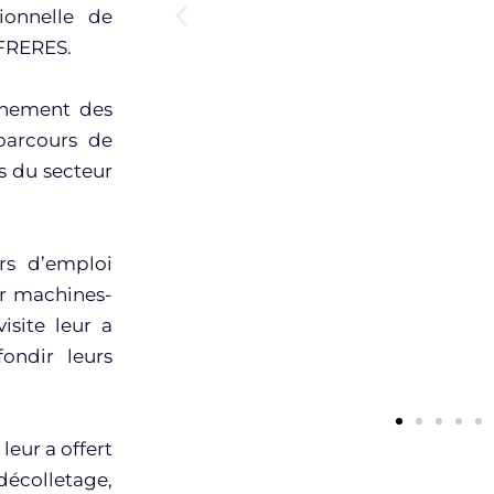
sionnelle de
 FRERES.
gnement des
parcours de
s du secteur
rs d’emploi
r machines-
site leur a
ondir leurs
leur a offert
décolletage,