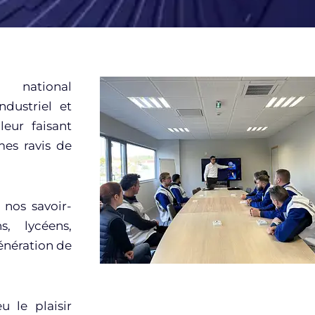
 national
ndustriel et
eur faisant
es ravis de
 nos savoir-
s, lycéens,
énération de
 le plaisir