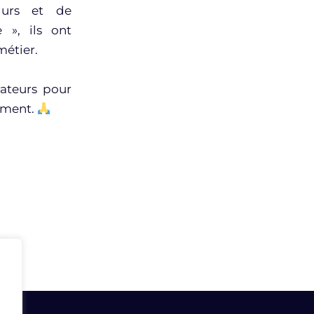
durs et de
 », ils ont
métier.
rateurs pour
ement.