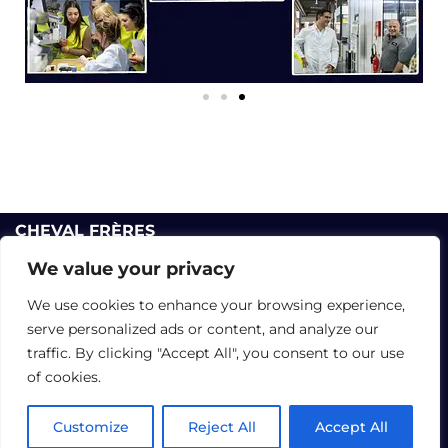
CHEVAL FRÈRES
12 Rue Lirenne - 25480 École-Valentin - FRANCE
We value your privacy
Tél :
+33 3 81 40 56 00
We use cookies to enhance your browsing experience,
Formulaire de contact
serve personalized ads or content, and analyze our
Données personnelles
|
Informations légales
traffic. By clicking "Accept All", you consent to our use
of cookies.
Customize
Reject All
Accept All