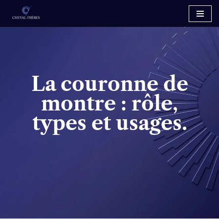
Aller
au
contenu
La couronne de
montre : rôle,
types et usages.